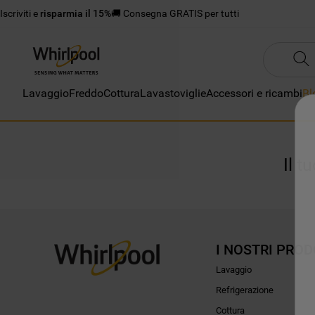
Iscriviti e
risparmia il 15%
🚚 Consegna GRATIS per tutti
Lavaggio
Freddo
Cottura
Lavastoviglie
Accessori e ricambi
Bl
Il t
I NOSTRI PROD
Lavaggio
Refrigerazione
Cottura