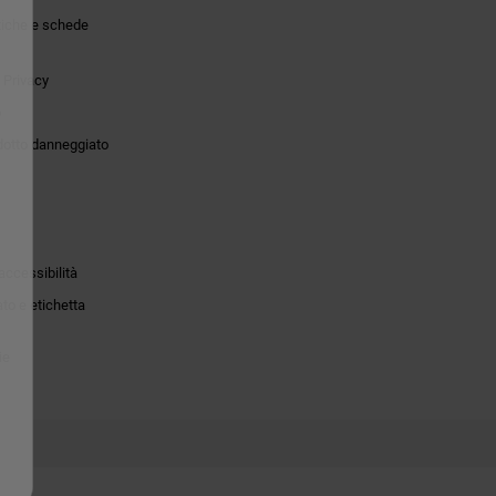
tiche e schede
 Privacy
o
dotto danneggiato
accessibilità
to e etichetta
ie