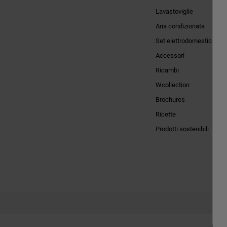
Lavastoviglie
Aria condizionata
Set elettrodomestici
Accessori
Ricambi
Wcollection
Brochures
Ricette
Prodotti sostenibili