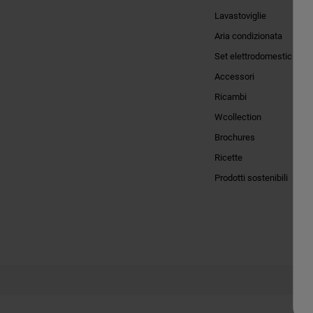
Lavastoviglie
Aria condizionata
Set elettrodomestici
Accessori
Ricambi
Wcollection
Brochures
Ricette
Prodotti sostenibili