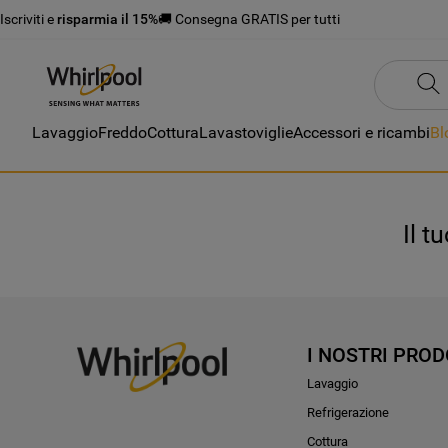
Iscriviti e
risparmia il 15%
🚚 Consegna GRATIS per tutti
Lavaggio
Freddo
Cottura
Lavastoviglie
Accessori e ricambi
Bl
Il t
I NOSTRI PROD
Lavaggio
Refrigerazione
Cottura