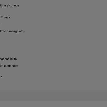
tiche e schede
 Privacy
o
dotto danneggiato
accessibilità
to e etichetta
ie