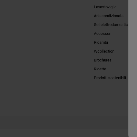
Lavastoviglie
Aria condizionata
Set elettrodomestici
Accessori
Ricambi
Wcollection
Brochures
Ricette
Prodotti sostenibili