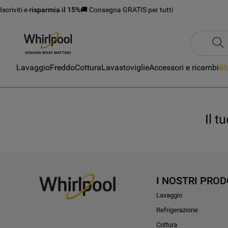
Iscriviti e
risparmia il 15%
🚚 Consegna GRATIS per tutti
Lavaggio
Freddo
Cottura
Lavastoviglie
Accessori e ricambi
Bl
Il t
I NOSTRI PROD
Lavaggio
Refrigerazione
Cottura