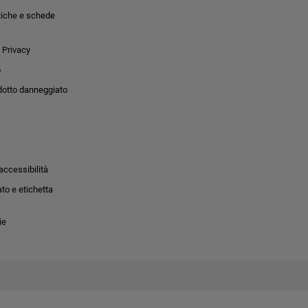
tiche e schede
 Privacy
o
dotto danneggiato
accessibilità
to e etichetta
ie