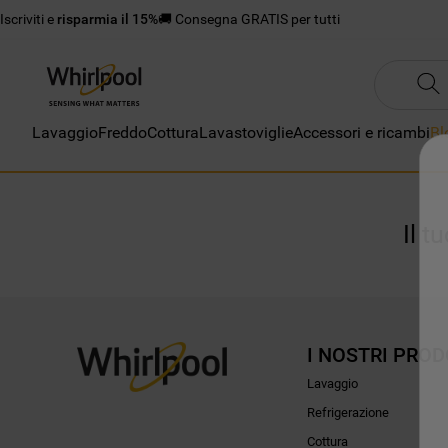
Iscriviti e
risparmia il 15%
🚚 Consegna GRATIS per tutti
Lavaggio
Freddo
Cottura
Lavastoviglie
Accessori e ricambi
Bl
Il t
I NOSTRI PROD
Lavaggio
Refrigerazione
Cottura