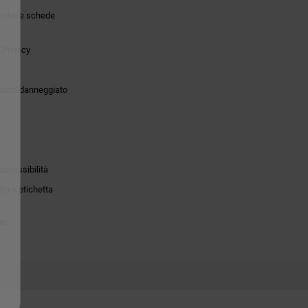
tiche e schede
 Privacy
o
dotto danneggiato
accessibilità
to e etichetta
ie