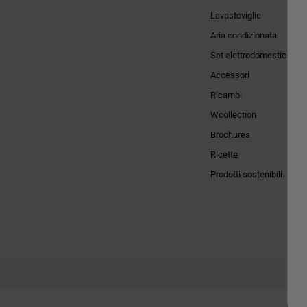
Lavastoviglie
Aria condizionata
Set elettrodomestici
Accessori
Ricambi
Wcollection
Brochures
Ricette
Prodotti sostenibili