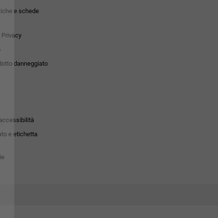
tiche e schede
 Privacy
o
dotto danneggiato
accessibilità
to e etichetta
ie