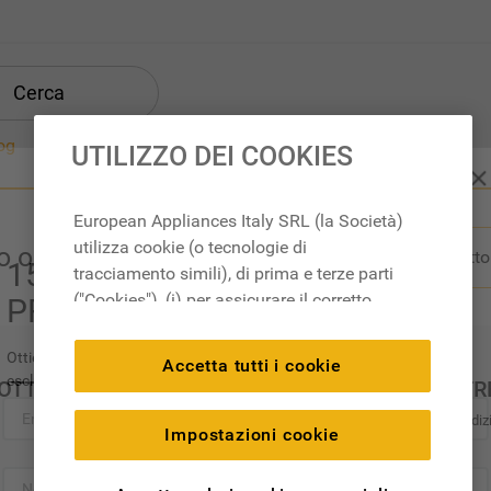
Cerca
og
UTILIZZO DEI COOKIES
European Appliances Italy SRL (la Società)
utilizza cookie (o tecnologie di
uo ordine non è corretto?
Recedi Dal Contratto
15% DI SCONTO SUL
tracciamento simili), di prima e terze parti
("Cookies"), (i) per assicurare il corretto
PROSSIMO ORDINE
funzionamento del sito, ricordare le
impostazioni scelte dall'utente e per
Ottieni il 15% di sconto sul tuo primo ordine. Accessori e ricambi
Accetta tutti i cookie
migliorare l'esperienza di navigazione
esclusi.
OTTI
SERVIZIO CLIENTI
LE NOSTR
(cookie tecnici), (ii) per finalità statistiche e
Acquista direttamente da
Termini e Condiz
per rilevare l’audience del nostro sito e
Impostazioni cookie
Whirlpool
Cookie Policy
come interagisce con il sito (cookie
Supporto
analitici), (iii) per annunci personalizzati e
Garanzia