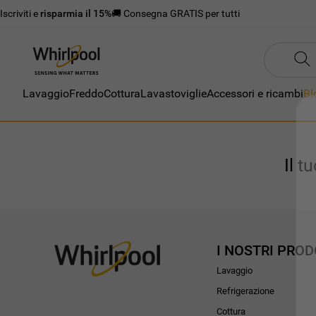
Iscriviti e
risparmia il 15%
🚚 Consegna GRATIS per tutti
Lavaggio
Freddo
Cottura
Lavastoviglie
Accessori e ricambi
Bl
Il t
I NOSTRI PROD
Lavaggio
Refrigerazione
Cottura