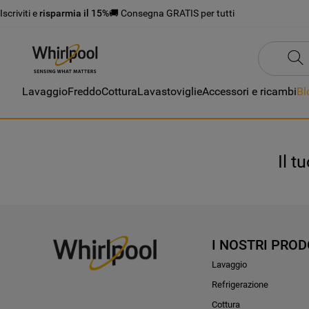
Iscriviti e
risparmia il 15%
🚚 Consegna GRATIS per tutti
Lavaggio
Freddo
Cottura
Lavastoviglie
Accessori e ricambi
Bl
Il t
I NOSTRI PROD
Lavaggio
Refrigerazione
Cottura