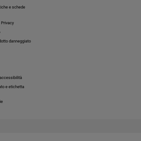
tiche e schede
 Privacy
o
dotto danneggiato
accessibilità
to e etichetta
ie