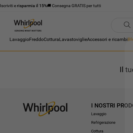
Iscriviti e
risparmia il 15%
🚚 Consegna GRATIS per tutti
Lavaggio
Freddo
Cottura
Lavastoviglie
Accessori e ricambi
Bl
Il t
I NOSTRI PROD
Lavaggio
Refrigerazione
Cottura