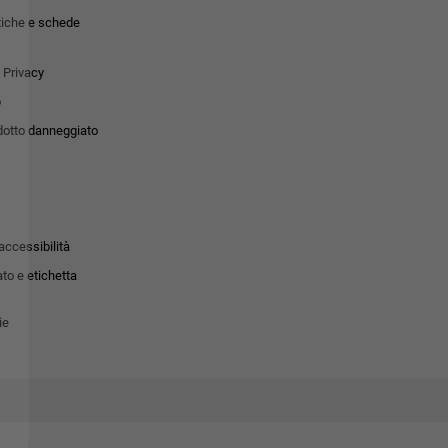
tiche e schede
 Privacy
o
dotto danneggiato
accessibilità
to e etichetta
ie