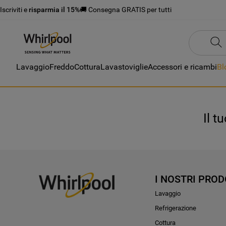
Iscriviti e
risparmia il 15%
🚚 Consegna GRATIS per tutti
Lavaggio
Freddo
Cottura
Lavastoviglie
Accessori e ricambi
Bl
Il t
I NOSTRI PROD
Lavaggio
Refrigerazione
Cottura