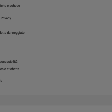
tiche e schede
 Privacy
o
dotto danneggiato
accessibilità
to e etichetta
ie