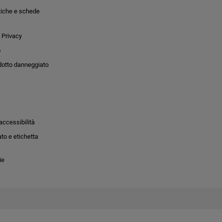
tiche e schede
 Privacy
o
dotto danneggiato
accessibilità
to e etichetta
ie