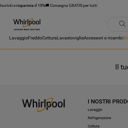
Iscriviti e
risparmia il 15%
🚚 Consegna GRATIS per tutti
Lavaggio
Freddo
Cottura
Lavastoviglie
Accessori e ricambi
Bl
Il t
I NOSTRI PROD
Lavaggio
Refrigerazione
Cottura