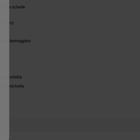
tiche e schede
 Privacy
o
dotto danneggiato
accessibilità
to e etichetta
ie