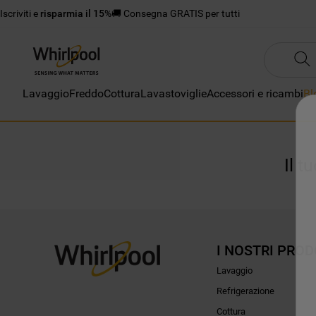
Iscriviti e
risparmia il 15%
🚚 Consegna GRATIS per tutti
Lavaggio
Freddo
Cottura
Lavastoviglie
Accessori e ricambi
Bl
Il t
I NOSTRI PROD
Lavaggio
Refrigerazione
Cottura