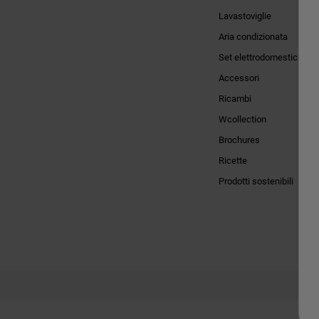
Lavastoviglie
Aria condizionata
Set elettrodomestici
Accessori
Ricambi
Wcollection
Brochures
Ricette
Prodotti sostenibili