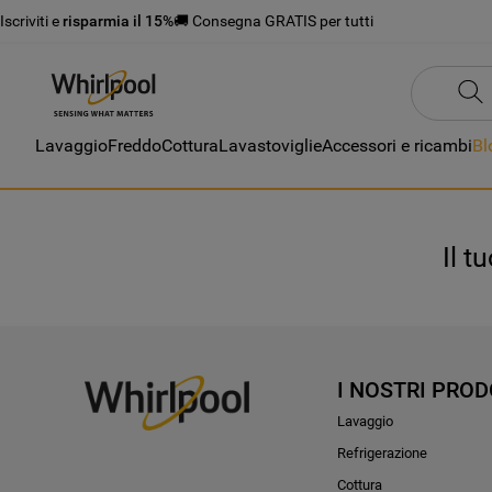
Iscriviti e
risparmia il 15%
🚚 Consegna GRATIS per tutti
Lavaggio
Freddo
Cottura
Lavastoviglie
Accessori e ricambi
Bl
Il t
I NOSTRI PROD
Lavaggio
Refrigerazione
Cottura