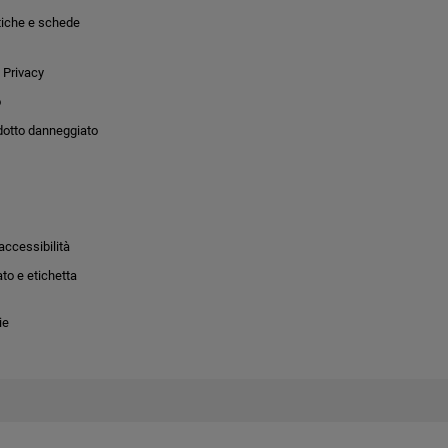
tiche e schede
 Privacy
o
dotto danneggiato
accessibilità
to e etichetta
ie