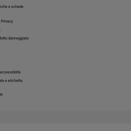
tiche e schede
 Privacy
o
dotto danneggiato
accessibilità
to e etichetta
ie