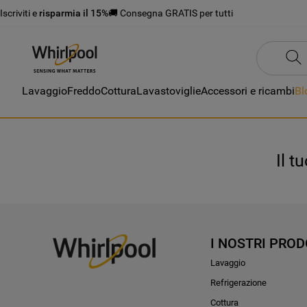
Iscriviti e
risparmia il 15%
🚚 Consegna GRATIS per tutti
Lavaggio
Freddo
Cottura
Lavastoviglie
Accessori e ricambi
Bl
Il t
I NOSTRI PROD
Lavaggio
Refrigerazione
Cottura