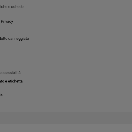
tiche e schede
 Privacy
o
dotto danneggiato
accessibilità
to e etichetta
ie