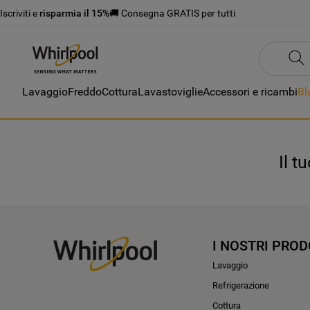
Iscriviti e
risparmia il 15%
🚚 Consegna GRATIS per tutti
Lavaggio
Freddo
Cottura
Lavastoviglie
Accessori e ricambi
Bl
Il t
I NOSTRI PROD
Lavaggio
Refrigerazione
Cottura