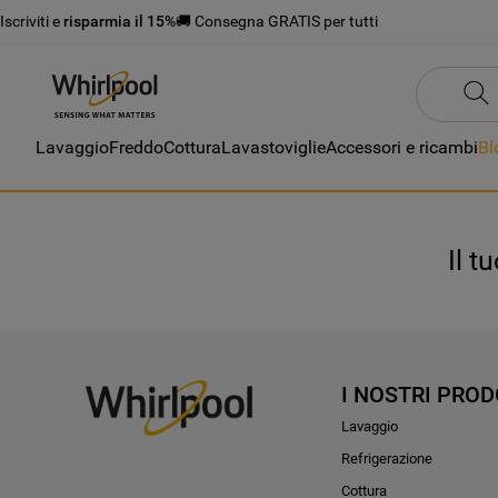
Iscriviti e
risparmia il 15%
🚚 Consegna GRATIS per tutti
Lavaggio
Freddo
Cottura
Lavastoviglie
Accessori e ricambi
Bl
Il t
I NOSTRI PROD
Lavaggio
Refrigerazione
Cottura