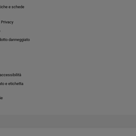
tiche e schede
 Privacy
o
dotto danneggiato
accessibilità
to e etichetta
ie