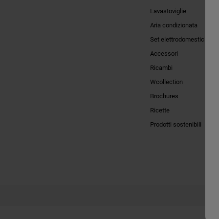
Lavastoviglie
Aria condizionata
Set elettrodomestici
Accessori
Ricambi
Wcollection
Brochures
Ricette
Prodotti sostenibili