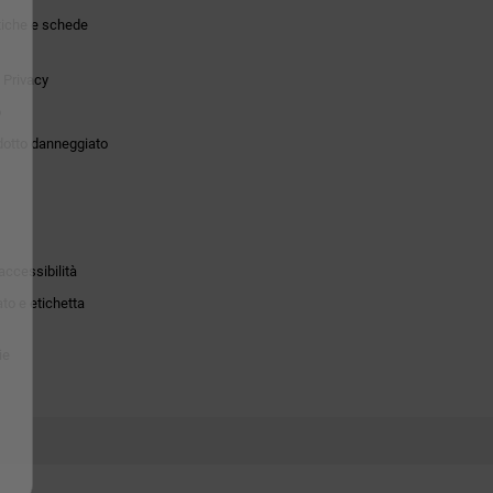
tiche e schede
 Privacy
o
dotto danneggiato
accessibilità
to e etichetta
ie