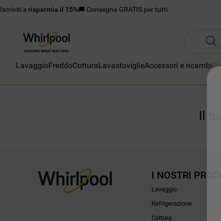
Iscriviti e
risparmia il 15%
🚚 Consegna GRATIS per tutti
Lavaggio
Freddo
Cottura
Lavastoviglie
Accessori e ricambi
Bl
Il t
I NOSTRI PROD
Lavaggio
Refrigerazione
Cottura