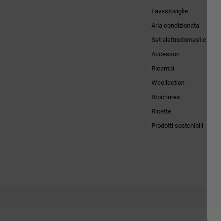
Lavastoviglie
Aria condizionata
Set elettrodomestici
Accessori
Ricambi
Wcollection
Brochures
Ricette
Prodotti sostenibili