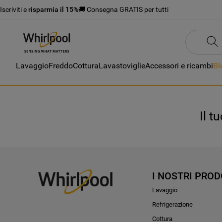
Iscriviti e
risparmia il 15%
🚚 Consegna GRATIS per tutti
Lavaggio
Freddo
Cottura
Lavastoviglie
Accessori e ricambi
Bl
Il t
I NOSTRI PROD
Lavaggio
Refrigerazione
Cottura