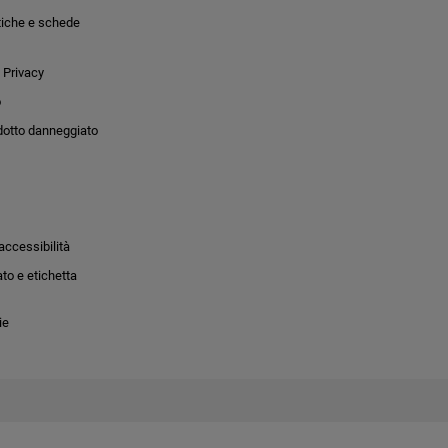
tiche e schede
 Privacy
o
dotto danneggiato
accessibilità
to e etichetta
ie