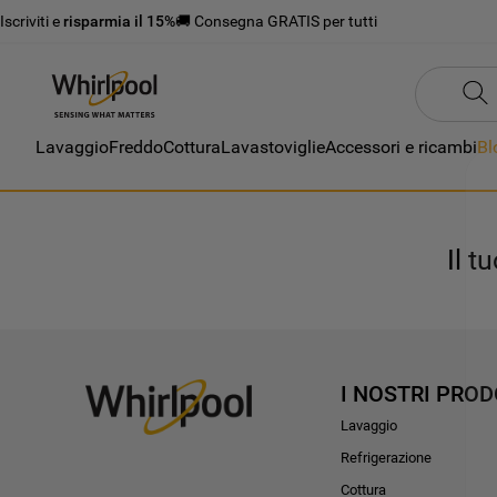
Iscriviti e
risparmia il 15%
🚚 Consegna GRATIS per tutti
Lavaggio
Freddo
Cottura
Lavastoviglie
Accessori e ricambi
Bl
Il t
I NOSTRI PROD
Lavaggio
Refrigerazione
Cottura