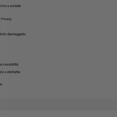
tiche e schede
 Privacy
o
dotto danneggiato
accessibilità
to e etichetta
ie