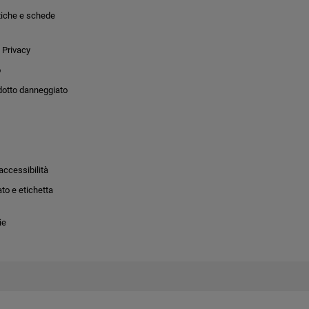
tiche e schede
 Privacy
o
dotto danneggiato
accessibilità
to e etichetta
ie