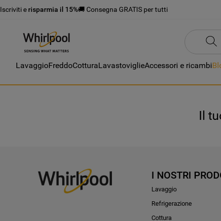
Iscriviti e
risparmia il 15%
🚚 Consegna GRATIS per tutti
Lavaggio
Freddo
Cottura
Lavastoviglie
Accessori e ricambi
Bl
Il t
I NOSTRI PROD
Lavaggio
Refrigerazione
Cottura