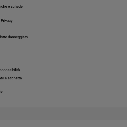
tiche e schede
 Privacy
o
dotto danneggiato
accessibilità
to e etichetta
ie