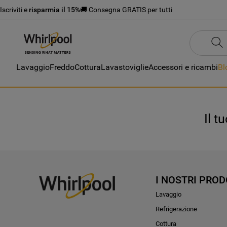
Iscriviti e
risparmia il 15%
🚚 Consegna GRATIS per tutti
Lavaggio
Freddo
Cottura
Lavastoviglie
Accessori e ricambi
Bl
Il t
I NOSTRI PROD
Lavaggio
Refrigerazione
Cottura