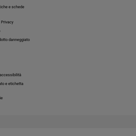
tiche e schede
 Privacy
o
dotto danneggiato
accessibilità
to e etichetta
ie