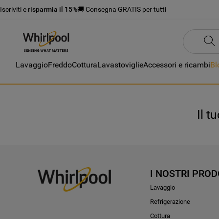
Iscriviti e
risparmia il 15%
🚚 Consegna GRATIS per tutti
Lavaggio
Freddo
Cottura
Lavastoviglie
Accessori e ricambi
Bl
Il t
I NOSTRI PROD
Lavaggio
Refrigerazione
Cottura