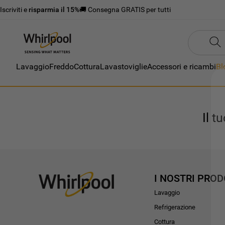
Iscriviti e
risparmia il 15%
🚚 Consegna GRATIS per tutti
Lavaggio
Freddo
Cottura
Lavastoviglie
Accessori e ricambi
Bl
Il t
I NOSTRI PROD
Lavaggio
Refrigerazione
Cottura