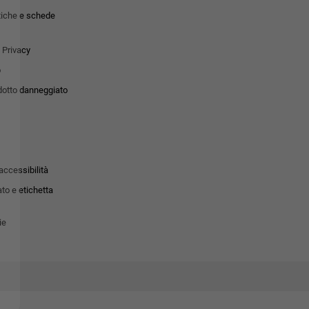
tiche e schede
 Privacy
o
dotto danneggiato
accessibilità
to e etichetta
ie