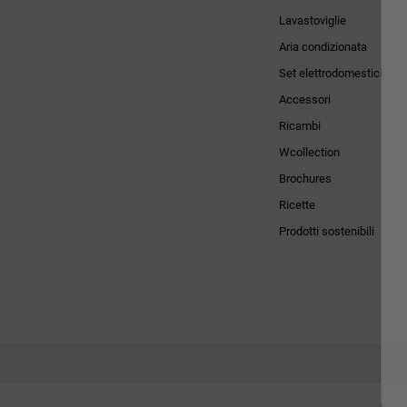
Lavastoviglie
Aria condizionata
Set elettrodomestici
Accessori
Ricambi
Wcollection
Brochures
Ricette
Prodotti sostenibili