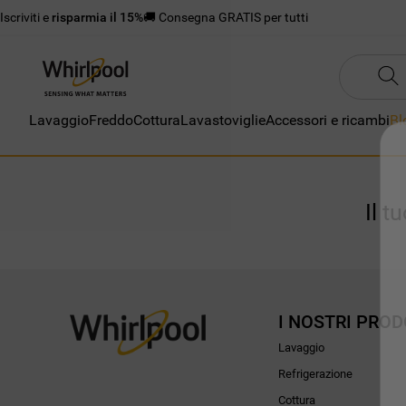
Iscriviti e
risparmia il 15%
🚚 Consegna GRATIS per tutti
Lavaggio
Freddo
Cottura
Lavastoviglie
Accessori e ricambi
Bl
Il t
I NOSTRI PROD
Lavaggio
Refrigerazione
Cottura