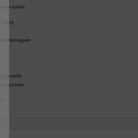
tiche e schede
 Privacy
o
dotto danneggiato
accessibilità
to e etichetta
ie