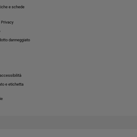
tiche e schede
 Privacy
o
dotto danneggiato
accessibilità
to e etichetta
ie