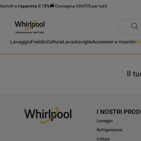
Iscriviti e
risparmia il 15%
🚚 Consegna GRATIS per tutti
Lavaggio
Freddo
Cottura
Lavastoviglie
Accessori e ricambi
Bl
Il t
I NOSTRI PROD
Lavaggio
Refrigerazione
Cottura