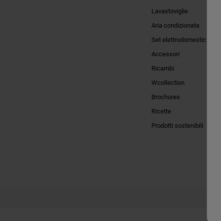
Lavastoviglie
Aria condizionata
Set elettrodomestici
Accessori
Ricambi
Wcollection
Brochures
Ricette
Prodotti sostenibili