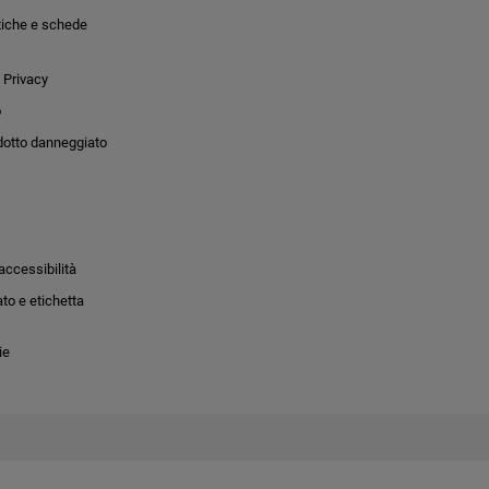
tiche e schede
 Privacy
o
dotto danneggiato
accessibilità
to e etichetta
ie