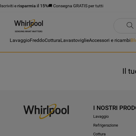
Iscriviti e
risparmia il 15%
🚚 Consegna GRATIS per tutti
Lavaggio
Freddo
Cottura
Lavastoviglie
Accessori e ricambi
Bl
Il t
I NOSTRI PROD
Lavaggio
Refrigerazione
Cottura