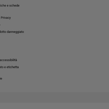
tiche e schede
 Privacy
o
dotto danneggiato
accessibilità
to e etichetta
ie