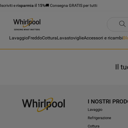
Iscriviti e
risparmia il 15%
🚚 Consegna GRATIS per tutti
Lavaggio
Freddo
Cottura
Lavastoviglie
Accessori e ricambi
Bl
Il t
I NOSTRI PROD
Lavaggio
Refrigerazione
Cottura