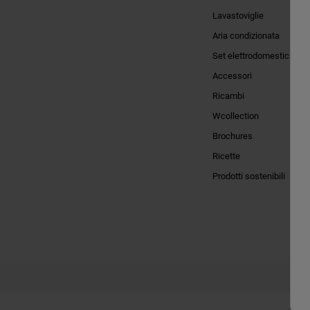
Lavastoviglie
Aria condizionata
Set elettrodomestici
Accessori
Ricambi
Wcollection
Brochures
Ricette
Prodotti sostenibili