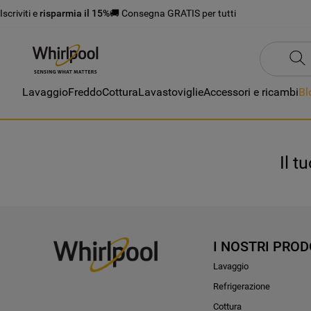
Iscriviti e
risparmia il 15%
🚚 Consegna GRATIS per tutti
Lavaggio
Freddo
Cottura
Lavastoviglie
Accessori e ricambi
Bl
Il t
I NOSTRI PROD
Lavaggio
Refrigerazione
Cottura