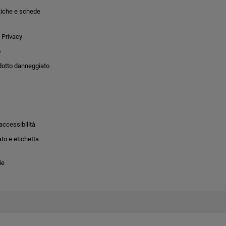
tiche e schede
 Privacy
o
dotto danneggiato
accessibilità
to e etichetta
ie