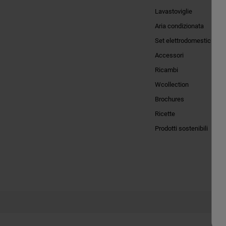
Lavastoviglie
Aria condizionata
Set elettrodomestici
Accessori
Ricambi
Wcollection
Brochures
Ricette
Prodotti sostenibili