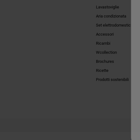
Lavastoviglie
Aria condizionata
Set elettrodomestici
Accessori
Ricambi
Wcollection
Brochures
Ricette
Prodotti sostenibili