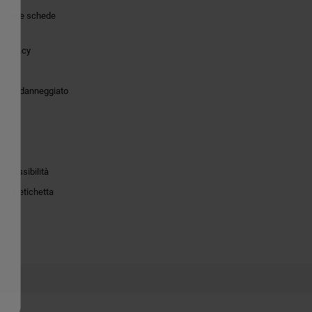
tiche e schede
 Privacy
o
dotto danneggiato
accessibilità
to e etichetta
ie