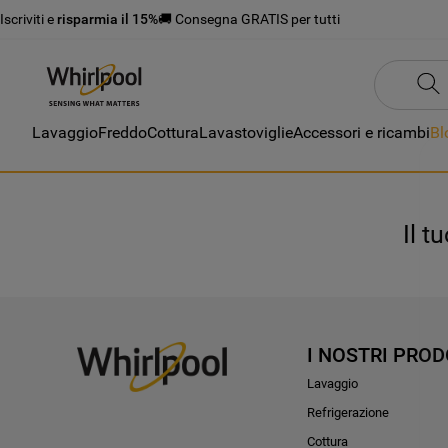
Iscriviti e
risparmia il 15%
🚚 Consegna GRATIS per tutti
Lavaggio
Freddo
Cottura
Lavastoviglie
Accessori e ricambi
Bl
Il t
I NOSTRI PROD
Lavaggio
Refrigerazione
Cottura