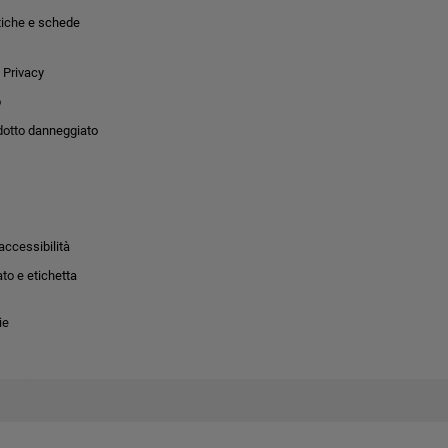
tiche e schede
 Privacy
o
dotto danneggiato
accessibilità
to e etichetta
ie