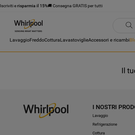
Iscriviti e
risparmia il 15%
🚚 Consegna GRATIS per tutti
Lavaggio
Freddo
Cottura
Lavastoviglie
Accessori e ricambi
Bl
Il t
I NOSTRI PROD
Lavaggio
Refrigerazione
Cottura