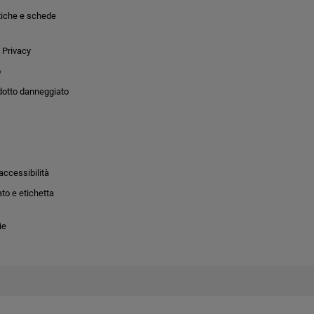
tiche e schede
 Privacy
o
dotto danneggiato
accessibilità
to e etichetta
ie