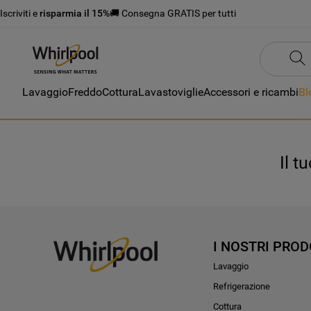
Iscriviti e
risparmia il 15%
🚚 Consegna GRATIS per tutti
Lavaggio
Freddo
Cottura
Lavastoviglie
Accessori e ricambi
Bl
Il t
I NOSTRI PROD
Lavaggio
Refrigerazione
Cottura