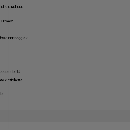
tiche e schede
 Privacy
o
dotto danneggiato
accessibilità
to e etichetta
ie