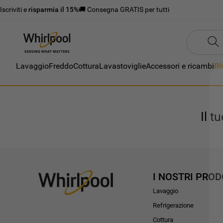
Iscriviti e
risparmia il 15%
🚚 Consegna GRATIS per tutti
Lavaggio
Freddo
Cottura
Lavastoviglie
Accessori e ricambi
Bl
Il t
I NOSTRI PROD
Lavaggio
Refrigerazione
Cottura