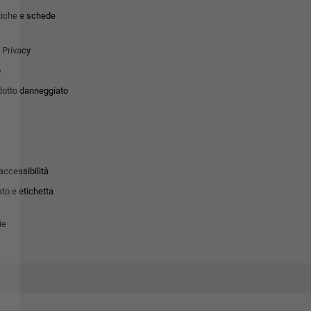
tiche e schede
 Privacy
o
dotto danneggiato
accessibilità
to e etichetta
ie