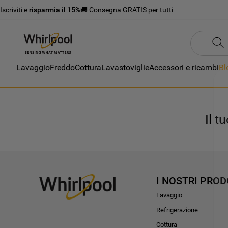
Iscriviti e
risparmia il 15%
🚚 Consegna GRATIS per tutti
Lavaggio
Freddo
Cottura
Lavastoviglie
Accessori e ricambi
Bl
Il t
I NOSTRI PROD
Lavaggio
Refrigerazione
Cottura