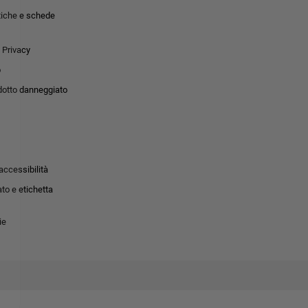
tiche e schede
 Privacy
o
dotto danneggiato
accessibilità
to e etichetta
ie