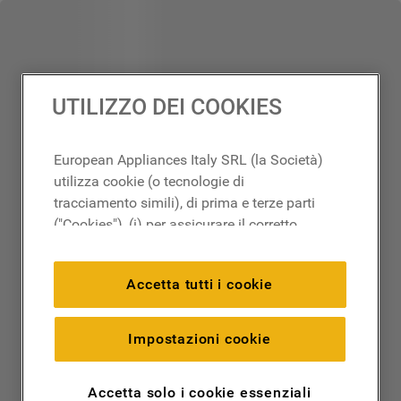
UTILIZZO DEI COOKIES
European Appliances Italy SRL (la Società)
utilizza cookie (o tecnologie di
tracciamento simili), di prima e terze parti
("Cookies"), (i) per assicurare il corretto
funzionamento del sito, ricordare le
impostazioni scelte dall'utente e per
Accetta tutti i cookie
migliorare l'esperienza di navigazione
(cookie tecnici), (ii) per finalità statistiche e
per rilevare l’audience del nostro sito e
Impostazioni cookie
come interagisce con il sito (cookie
analitici), (iii) per annunci personalizzati e
Accetta solo i cookie essenziali
non personalizzati basati sulle abitudini