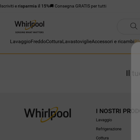
Iscriviti e
risparmia il 15%
🚚 Consegna GRATIS per tutti
Lavaggio
Freddo
Cottura
Lavastoviglie
Accessori e ricambi
Bl
Il t
I NOSTRI PROD
Lavaggio
Refrigerazione
Cottura