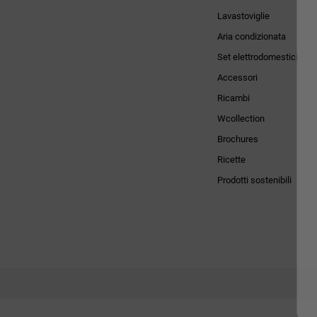
Lavastoviglie
Aria condizionata
Set elettrodomestici
Accessori
Ricambi
Wcollection
Brochures
Ricette
Prodotti sostenibili