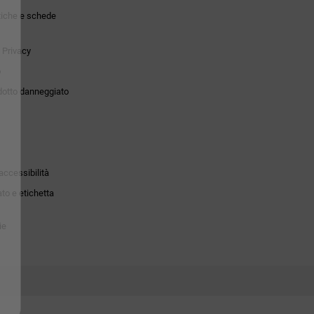
tiche e schede
 Privacy
o
dotto danneggiato
accessibilità
to e etichetta
ie