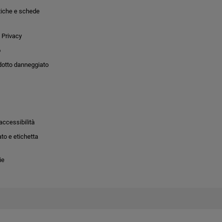
tiche e schede
 Privacy
o
dotto danneggiato
accessibilità
to e etichetta
ie