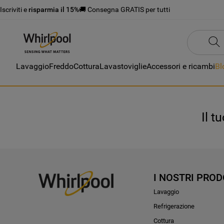
Iscriviti e
risparmia il 15%
🚚 Consegna GRATIS per tutti
Lavaggio
Freddo
Cottura
Lavastoviglie
Accessori e ricambi
Bl
Il t
I NOSTRI PROD
Lavaggio
Refrigerazione
Cottura