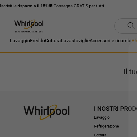
Iscriviti e
risparmia il 15%
🚚 Consegna GRATIS per tutti
Lavaggio
Freddo
Cottura
Lavastoviglie
Accessori e ricambi
Bl
Il t
I NOSTRI PROD
Lavaggio
Refrigerazione
Cottura