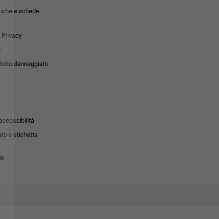
tiche e schede
 Privacy
o
dotto danneggiato
accessibilità
to e etichetta
ie