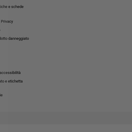
tiche e schede
 Privacy
o
dotto danneggiato
accessibilità
to e etichetta
ie