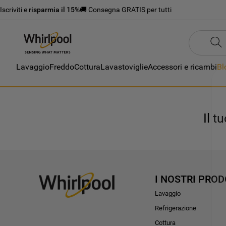
Iscriviti e
risparmia il 15%
🚚 Consegna GRATIS per tutti
Lavaggio
Freddo
Cottura
Lavastoviglie
Accessori e ricambi
Bl
Il t
I NOSTRI PROD
Lavaggio
Refrigerazione
Cottura