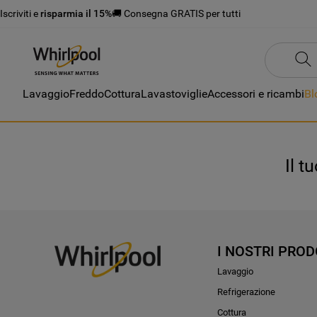
Iscriviti e
risparmia il 15%
🚚 Consegna GRATIS per tutti
Lavaggio
Freddo
Cottura
Lavastoviglie
Accessori e ricambi
Bl
Il t
I NOSTRI PROD
Lavaggio
Refrigerazione
Cottura