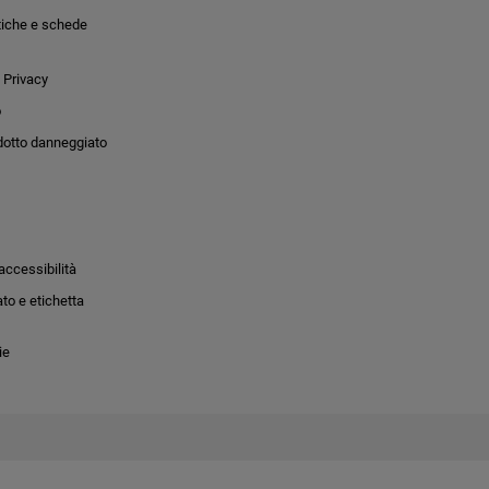
tiche e schede
 Privacy
o
dotto danneggiato
accessibilità
to e etichetta
ie