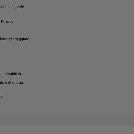
tiche e schede
 Privacy
o
dotto danneggiato
accessibilità
to e etichetta
ie