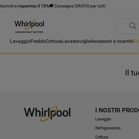
Iscriviti e
risparmia il 15%
🚚 Consegna GRATIS per tutti
Lavaggio
Freddo
Cottura
Lavastoviglie
Accessori e ricambi
Bl
Il t
I NOSTRI PROD
Lavaggio
Refrigerazione
Cottura