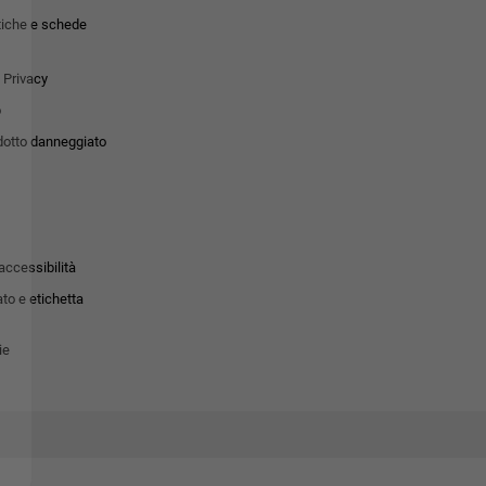
tiche e schede
 Privacy
o
dotto danneggiato
accessibilità
to e etichetta
ie