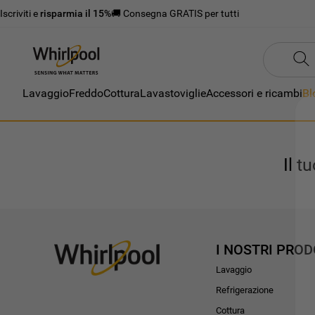
Iscriviti e
risparmia il 15%
🚚 Consegna GRATIS per tutti
Lavaggio
Freddo
Cottura
Lavastoviglie
Accessori e ricambi
Bl
Il t
I NOSTRI PROD
Lavaggio
Refrigerazione
Cottura