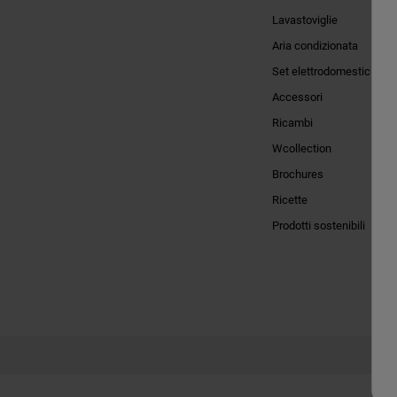
Lavastoviglie
Aria condizionata
Set elettrodomestici
Accessori
Ricambi
Wcollection
Brochures
Ricette
Prodotti sostenibili