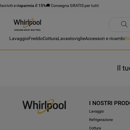
Iscriviti e
risparmia il 15%
🚚 Consegna GRATIS per tutti
Lavaggio
Freddo
Cottura
Lavastoviglie
Accessori e ricambi
Bl
Il t
I NOSTRI PROD
Lavaggio
Refrigerazione
Cottura