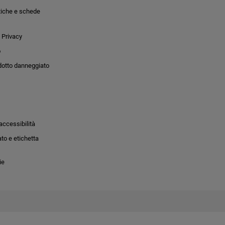
tiche e schede
 Privacy
o
dotto danneggiato
accessibilità
to e etichetta
ie