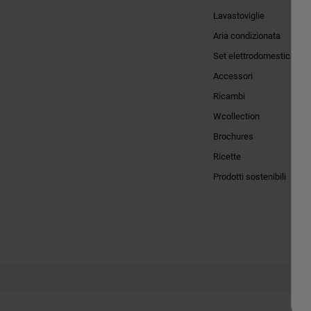
Lavastoviglie
Aria condizionata
Set elettrodomestici
Accessori
Ricambi
Wcollection
Brochures
Ricette
Prodotti sostenibili