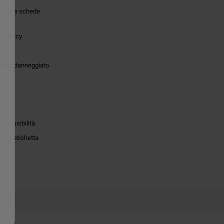
tiche e schede
 Privacy
o
dotto danneggiato
accessibilità
to e etichetta
ie