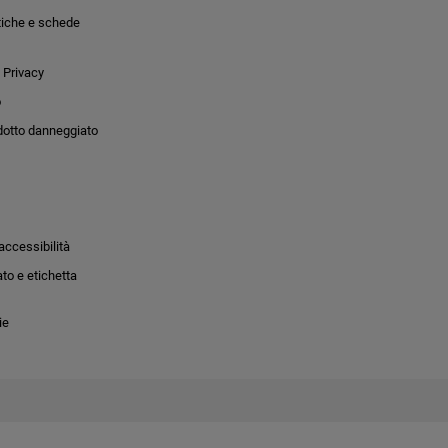
tiche e schede
 Privacy
o
dotto danneggiato
accessibilità
to e etichetta
ie