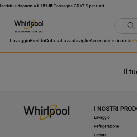
Iscriviti e
risparmia il 15%
🚚 Consegna GRATIS per tutti
Lavaggio
Freddo
Cottura
Lavastoviglie
Accessori e ricambi
Bl
Il t
I NOSTRI PROD
Lavaggio
Refrigerazione
Cottura